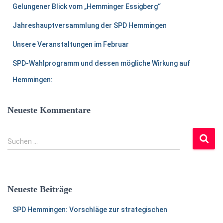
Gelungener Blick vom „Hemminger Essigberg“
Jahreshauptversammlung der SPD Hemmingen
Unsere Veranstaltungen im Februar
SPD-Wahlprogramm und dessen mögliche Wirkung auf
Hemmingen:
Neueste Kommentare
S
Suchen …
u
c
h
e
Neueste Beiträge
n
a
SPD Hemmingen: Vorschläge zur strategischen
c