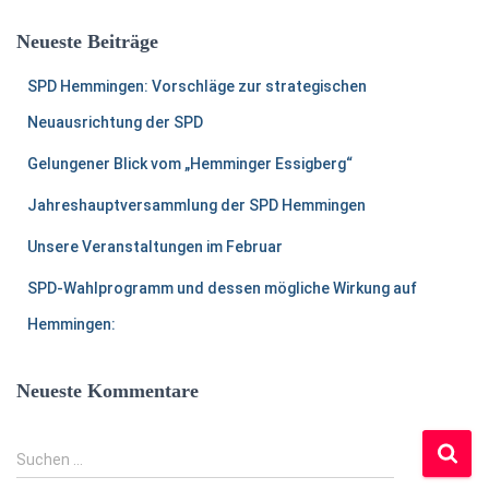
e
Neueste Beiträge
n
a
SPD Hemmingen: Vorschläge zur strategischen
c
h
Neuausrichtung der SPD
:
Gelungener Blick vom „Hemminger Essigberg“
Jahreshauptversammlung der SPD Hemmingen
Unsere Veranstaltungen im Februar
SPD-Wahlprogramm und dessen mögliche Wirkung auf
Hemmingen:
Neueste Kommentare
S
Suchen …
u