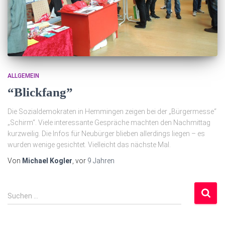
ALLGEMEIN
“Blickfang”
Die Sozialdemokraten in Hemmingen zeigen bei der „Bürgermesse“
„Schirm“. Viele interessante Gespräche machten den Nachmittag
kurzweilig. Die Infos für Neubürger blieben allerdings liegen – es
wurden wenige gesichtet. Vielleicht das nächste Mal.
Von
Michael Kogler
, vor
9 Jahren
S
Suchen …
u
c
h