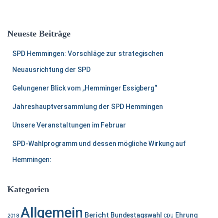
c
h
e
Neueste Beiträge
n
a
SPD Hemmingen: Vorschläge zur strategischen
c
h
Neuausrichtung der SPD
:
Gelungener Blick vom „Hemminger Essigberg“
Jahreshauptversammlung der SPD Hemmingen
Unsere Veranstaltungen im Februar
SPD-Wahlprogramm und dessen mögliche Wirkung auf
Hemmingen:
Kategorien
Allgemein
Bericht
Bundestagswahl
Ehrung
2018
CDU