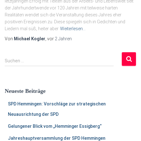
letztjährigen Erfolg mit Texten aus der Arbeits- und Lebenswelt seit
der Jahrhundertwende vor 120 Jahren mit teilweise harten
Realitäten wendet sich die Veranstaltung dieses Jahres eher
positiven Ereignissen zu. Diese spiegeln sich in Gedichten und
Liedern mal süß, heiter aber
Weiterlesen…
Von
Michael Kogler
, vor
2 Jahren
S
Suchen …
u
c
h
e
Neueste Beiträge
n
a
SPD Hemmingen: Vorschläge zur strategischen
c
h
Neuausrichtung der SPD
:
Gelungener Blick vom „Hemminger Essigberg“
Jahreshauptversammlung der SPD Hemmingen