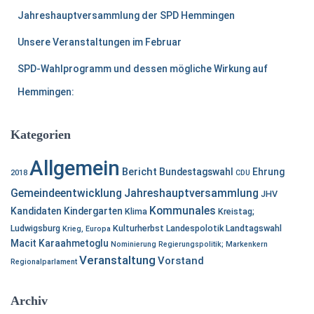
Jahreshauptversammlung der SPD Hemmingen
Unsere Veranstaltungen im Februar
SPD-Wahlprogramm und dessen mögliche Wirkung auf
Hemmingen:
Kategorien
Allgemein
Bericht
Bundestagswahl
Ehrung
2018
CDU
Gemeindeentwicklung
Jahreshauptversammlung
JHV
Kommunales
Kandidaten
Kindergarten
Klima
Kreistag;
Ludwigsburg
Kulturherbst
Landespolotik
Landtagswahl
Krieg, Europa
Macit Karaahmetoglu
Nominierung
Regierungspolitik; Markenkern
Veranstaltung
Vorstand
Regionalparlament
Archiv