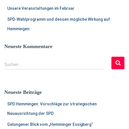
Unsere Veranstaltungen im Februar
SPD-Wahlprogramm und dessen mögliche Wirkung auf
Hemmingen:
Neueste Kommentare
S
Suchen …
u
c
h
e
Neueste Beiträge
n
a
SPD Hemmingen: Vorschläge zur strategischen
c
h
Neuausrichtung der SPD
:
Gelungener Blick vom „Hemminger Essigberg“