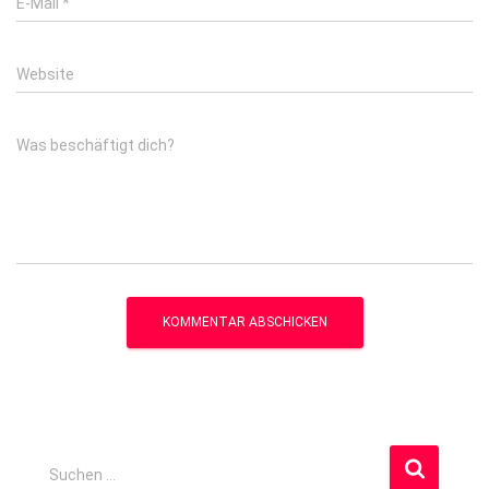
E-Mail
*
Website
Was beschäftigt dich?
S
Suchen …