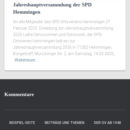
Jahreshauptversammlung der SPD
Hemmingen
An alle Mitglieder des SPD-Ortsvereins Hemmingen 27.
Februar 2025 Einladung zur Jahreshauptversammlung
2026 Liebe Genossinnen und Genossen, der SPD-
Ortsverein Hemmingen lädt ein zur:
Jahreshauptversammlung 2026 in 71282 Hemmingen,
Bürgertreff, Münchinger Str. 2, am Samstag, 14.03.2026,
Weiterlesen…
Kommentare
BEISPIEL-SEITE
BEITRÄGE UND THEMEN
DER OV AB 1948