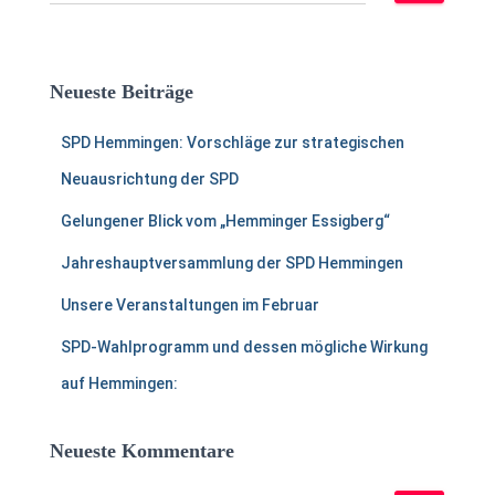
u
c
h
e
Neueste Beiträge
n
a
SPD Hemmingen: Vorschläge zur strategischen
c
h
Neuausrichtung der SPD
:
Gelungener Blick vom „Hemminger Essigberg“
Jahreshauptversammlung der SPD Hemmingen
Unsere Veranstaltungen im Februar
SPD-Wahlprogramm und dessen mögliche Wirkung
auf Hemmingen:
Neueste Kommentare