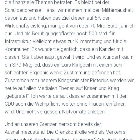
die finanzielle Themen betrafen. Es bleibt bei der
Schuldenbremse. Haha -wir nehmen mal den Militärhaushalt
davon aus und haben das Ziel diesen auf 5% der
Wirtschaftsleistung, man geht von über 70 Mrd. Euro, jährlich
aus. Und als Beruhigungspflaster noch 500 Mrd. für
Infrastruktur, vielleicht etwas zur Klimarettung und für die
Kommunen. Es wundert eigentlich, dass ein Kanzler mit
diesem Start überhaupt gewählt wird. Und es wundert kaum
ein SPD-Mitglied, dass ein Lars Klingbeil mit einem sehr
schlechten Ergebnis wenig Zustimmung gefunden hat.
Zusammen mit unserem Kriegsminister Pistorius werden wir
heute auf allen Medialen Ebenen auf Krisen und Krieg
„gebürstet“. Ich warte darauf, dass er zusammen mit der
CDU auch die Wehrpflicht, weiter ohne Frauen, einführen
wird. Und nicht vergessen: Notvorräte anlegen!
Und an unseren Grenzen herrscht bereits der
Ausnahmezustand: Die Grenzkontrolle wird als Verkehrs-
und Bürokratiehindernis Alltag. „Schengen“ Ade. Bald haben