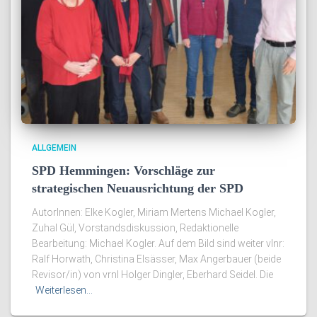
ALLGEMEIN
SPD Hemmingen: Vorschläge zur
strategischen Neuausrichtung der SPD
AutorInnen: Elke Kogler, Miriam Mertens Michael Kogler,
Zuhal Gül, Vorstandsdiskussion, Redaktionelle
Bearbeitung: Michael Kogler. Auf dem Bild sind weiter vlnr:
Ralf Horwath, Christina Elsässer, Max Angerbauer (beide
Revisor/in) von vrnl Holger Dingler, Eberhard Seidel. Die
Weiterlesen…