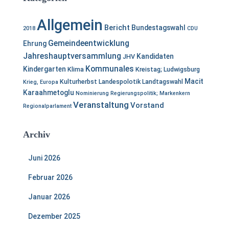
Allgemein
Bericht
Bundestagswahl
2018
CDU
Gemeindeentwicklung
Ehrung
Jahreshauptversammlung
Kandidaten
JHV
Kommunales
Kindergarten
Klima
Kreistag; Ludwigsburg
Macit
Kulturherbst
Landespolotik
Landtagswahl
Krieg, Europa
Karaahmetoglu
Nominierung
Regierungspolitik; Markenkern
Veranstaltung
Vorstand
Regionalparlament
Archiv
Juni 2026
Februar 2026
Januar 2026
Dezember 2025