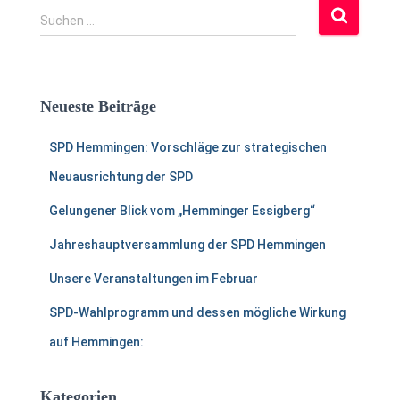
S
Suchen …
u
c
h
e
Neueste Beiträge
n
a
SPD Hemmingen: Vorschläge zur strategischen
c
h
Neuausrichtung der SPD
:
Gelungener Blick vom „Hemminger Essigberg“
Jahreshauptversammlung der SPD Hemmingen
Unsere Veranstaltungen im Februar
SPD-Wahlprogramm und dessen mögliche Wirkung
auf Hemmingen:
Kategorien