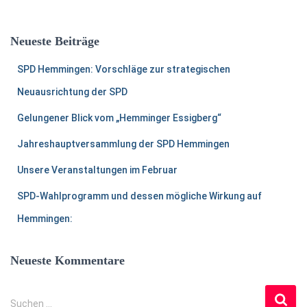
c
h
e
Neueste Beiträge
n
a
SPD Hemmingen: Vorschläge zur strategischen
c
h
Neuausrichtung der SPD
:
Gelungener Blick vom „Hemminger Essigberg“
Jahreshauptversammlung der SPD Hemmingen
Unsere Veranstaltungen im Februar
SPD-Wahlprogramm und dessen mögliche Wirkung auf
Hemmingen:
Neueste Kommentare
S
Suchen …