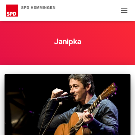
NAVIG
UMSC
Janipka