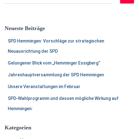
u
c
h
e
Neueste Beiträge
n
a
SPD Hemmingen: Vorschläge zur strategischen
c
h
Neuausrichtung der SPD
:
Gelungener Blick vom „Hemminger Essigberg“
Jahreshauptversammlung der SPD Hemmingen
Unsere Veranstaltungen im Februar
SPD-Wahlprogramm und dessen mögliche Wirkung auf
Hemmingen:
Kategorien