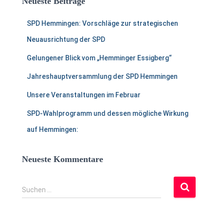
Neueste Beiträge
n
a
SPD Hemmingen: Vorschläge zur strategischen
c
h
Neuausrichtung der SPD
:
Gelungener Blick vom „Hemminger Essigberg“
Jahreshauptversammlung der SPD Hemmingen
Unsere Veranstaltungen im Februar
SPD-Wahlprogramm und dessen mögliche Wirkung
auf Hemmingen:
Neueste Kommentare
S
Suchen …
u
c