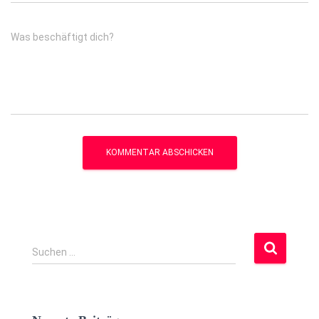
Was beschäftigt dich?
S
Suchen …
u
c
h
e