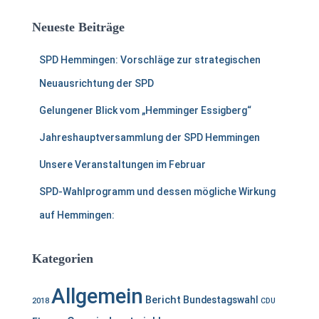
h
e
Neueste Beiträge
n
a
SPD Hemmingen: Vorschläge zur strategischen
c
h
Neuausrichtung der SPD
:
Gelungener Blick vom „Hemminger Essigberg“
Jahreshauptversammlung der SPD Hemmingen
Unsere Veranstaltungen im Februar
SPD-Wahlprogramm und dessen mögliche Wirkung
auf Hemmingen:
Kategorien
Allgemein
Bericht
Bundestagswahl
2018
CDU