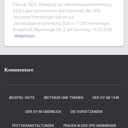
Februar 2025 Einladung zur Jahreshauptversammlung
2026 Liebe Genossinnen und Genossen, der SPD-
Ortsverein Hemmingen lädt ein zur:
Jahreshauptversammlung 2026 in 71282 Hemmingen,
Bürgertreff, Münchinger Str. 2, am Samstag, 14.03.2026,
Weiterlesen…
Kommentare
BEISPIEL-SEITE
BEITRÄGE UND THEMEN
DER OV AB 1948
DER OV IM ÜBERBLICK
DIE VORSITZENDEN
FESTVERANSTALTUNGEN
FRAUEN IN DER SPD HEMMINGEN