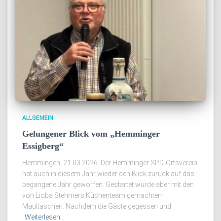
ALLGEMEIN
Gelungener Blick vom „Hemminger
Essigberg“
Hemmingen, 21.03.2026. Der Hemminger SPD-Ortsverein
hat auch in diesem Jahr wieder den Blick zurück auf das
begangene Jahr geworfen. Gestartet wurde aber mit den
von Lioba Stehmers Küchenteam gemachten
Maultaschen. Nachdem die Gäste gegessen und
Weiterlesen…