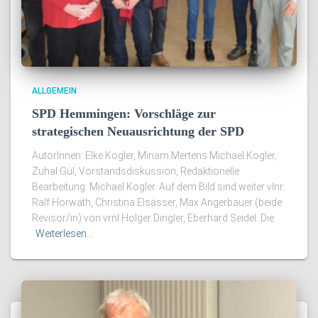
ALLGEMEIN
SPD Hemmingen: Vorschläge zur
strategischen Neuausrichtung der SPD
AutorInnen: Elke Kogler, Miriam Mertens Michael Kogler,
Zuhal Gül, Vorstandsdiskussion, Redaktionelle
Bearbeitung: Michael Kogler. Auf dem Bild sind weiter vlnr:
Ralf Horwath, Christina Elsässer, Max Angerbauer (beide
Revisor/in) von vrnl Holger Dingler, Eberhard Seidel. Die
Weiterlesen…