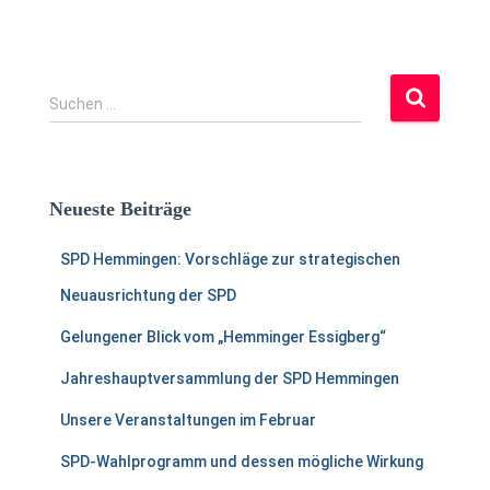
S
Suchen …
u
c
h
e
Neueste Beiträge
n
a
SPD Hemmingen: Vorschläge zur strategischen
c
h
Neuausrichtung der SPD
:
Gelungener Blick vom „Hemminger Essigberg“
Jahreshauptversammlung der SPD Hemmingen
Unsere Veranstaltungen im Februar
SPD-Wahlprogramm und dessen mögliche Wirkung