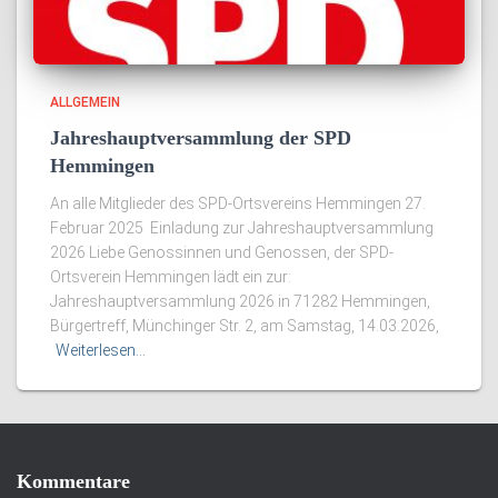
ALLGEMEIN
Jahreshauptversammlung der SPD
Hemmingen
An alle Mitglieder des SPD-Ortsvereins Hemmingen 27.
Februar 2025 Einladung zur Jahreshauptversammlung
2026 Liebe Genossinnen und Genossen, der SPD-
Ortsverein Hemmingen lädt ein zur:
Jahreshauptversammlung 2026 in 71282 Hemmingen,
Bürgertreff, Münchinger Str. 2, am Samstag, 14.03.2026,
Weiterlesen…
Kommentare