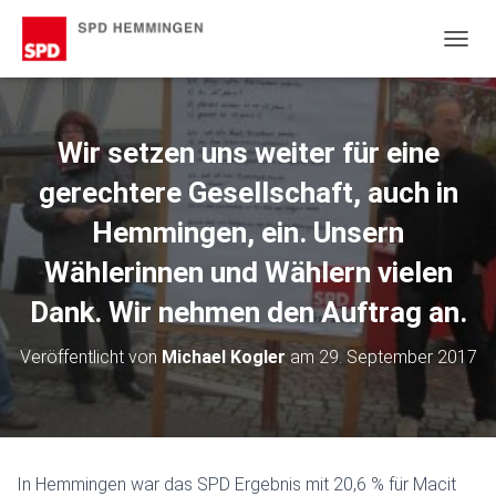
N
A
V
I
G
Wir setzen uns weiter für eine
A
T
gerechtere Gesellschaft, auch in
I
O
Hemmingen, ein. Unsern
N
Wählerinnen und Wählern vielen
U
M
Dank. Wir nehmen den Auftrag an.
S
C
H
Veröffentlicht von
Michael Kogler
am
29. September 2017
A
L
T
E
N
In Hemmingen war das SPD Ergebnis mit 20,6 % für Macit