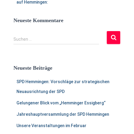
auf Hemmingen:
Neueste Kommentare
S
Suchen …
u
c
h
e
Neueste Beiträge
n
a
SPD Hemmingen: Vorschläge zur strategischen
c
h
Neuausrichtung der SPD
:
Gelungener Blick vom „Hemminger Essigberg“
Jahreshauptversammlung der SPD Hemmingen
Unsere Veranstaltungen im Februar