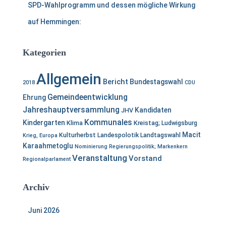
SPD-Wahlprogramm und dessen mögliche Wirkung
auf Hemmingen:
Kategorien
Allgemein
Bericht
Bundestagswahl
2018
CDU
Gemeindeentwicklung
Ehrung
Jahreshauptversammlung
Kandidaten
JHV
Kommunales
Kindergarten
Klima
Kreistag; Ludwigsburg
Macit
Kulturherbst
Landespolotik
Landtagswahl
Krieg, Europa
Karaahmetoglu
Nominierung
Regierungspolitik; Markenkern
Veranstaltung
Vorstand
Regionalparlament
Archiv
Juni 2026