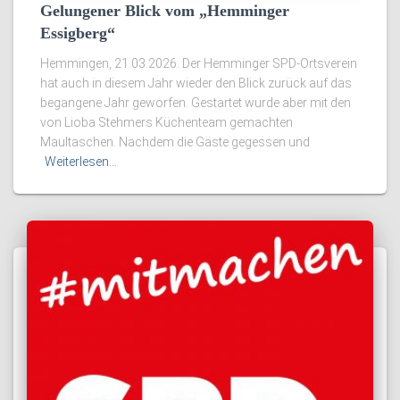
Gelungener Blick vom „Hemminger
Essigberg“
Hemmingen, 21.03.2026. Der Hemminger SPD-Ortsverein
hat auch in diesem Jahr wieder den Blick zurück auf das
begangene Jahr geworfen. Gestartet wurde aber mit den
von Lioba Stehmers Küchenteam gemachten
Maultaschen. Nachdem die Gäste gegessen und
Weiterlesen…