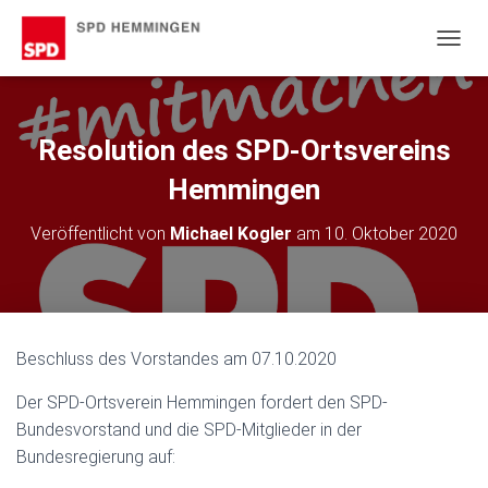
N
A
V
I
G
Resolution des SPD-Ortsvereins
A
T
Hemmingen
I
O
Veröffentlicht von
Michael Kogler
am
10. Oktober 2020
N
U
M
S
C
H
Beschluss des Vorstandes am 07.10.2020
A
L
Der SPD-Ortsverein Hemmingen fordert den SPD-
T
E
Bundesvorstand und die SPD-Mitglieder in der
N
Bundesregierung auf: