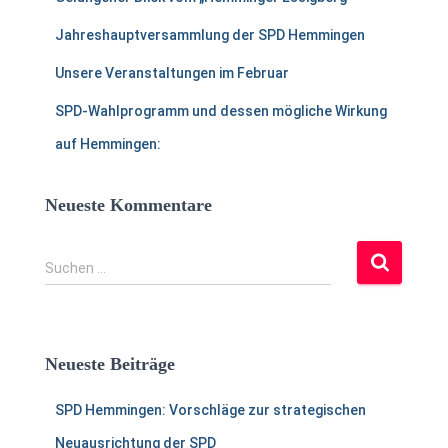
Jahreshauptversammlung der SPD Hemmingen
Unsere Veranstaltungen im Februar
SPD-Wahlprogramm und dessen mögliche Wirkung
auf Hemmingen:
Neueste Kommentare
S
Suchen …
u
c
h
e
Neueste Beiträge
n
a
SPD Hemmingen: Vorschläge zur strategischen
c
h
Neuausrichtung der SPD