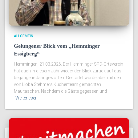
ALLGEMEIN
Gelungener Blick vom „Hemminger
Essigberg“
Hemmingen, 21.03.2026. Der Hemminger SPD-Ortsverein
hat auch in diesem Jahr wieder den Blick zurück auf das
begangene Jahr geworfen. Gestartet wurde aber mit den
von Lioba Stehmers Küchenteam gemachten
Maultaschen. Nachdem die Gäste gegessen und
Weiterlesen…