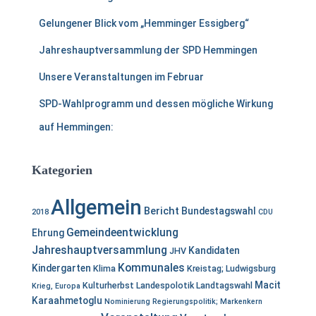
:
Gelungener Blick vom „Hemminger Essigberg“
Jahreshauptversammlung der SPD Hemmingen
Unsere Veranstaltungen im Februar
SPD-Wahlprogramm und dessen mögliche Wirkung
auf Hemmingen:
Kategorien
Allgemein
Bericht
Bundestagswahl
2018
CDU
Gemeindeentwicklung
Ehrung
Jahreshauptversammlung
Kandidaten
JHV
Kommunales
Kindergarten
Klima
Kreistag; Ludwigsburg
Macit
Kulturherbst
Landespolotik
Landtagswahl
Krieg, Europa
Karaahmetoglu
Nominierung
Regierungspolitik; Markenkern