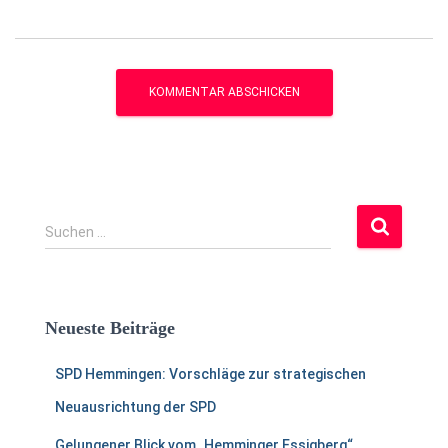
S
Suchen …
u
c
h
e
Neueste Beiträge
n
a
SPD Hemmingen: Vorschläge zur strategischen
c
h
Neuausrichtung der SPD
:
Gelungener Blick vom „Hemminger Essigberg“