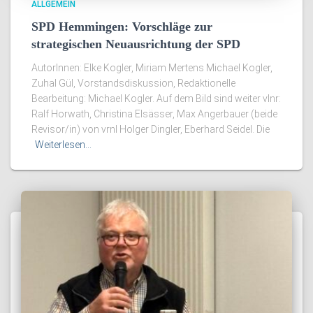
ALLGEMEIN
SPD Hemmingen: Vorschläge zur
strategischen Neuausrichtung der SPD
AutorInnen: Elke Kogler, Miriam Mertens Michael Kogler,
Zuhal Gül, Vorstandsdiskussion, Redaktionelle
Bearbeitung: Michael Kogler. Auf dem Bild sind weiter vlnr:
Ralf Horwath, Christina Elsässer, Max Angerbauer (beide
Revisor/in) von vrnl Holger Dingler, Eberhard Seidel. Die
Weiterlesen…